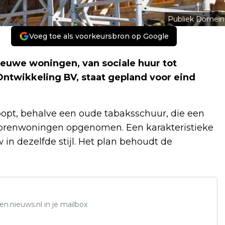
Publiek Domein
Voeg toe als voorkeursbron op Google
ieuwe woningen, van sociale huur tot
 Ontwikkeling BV, staat gepland voor eind
opt, behalve een oude tabaksschuur, die een
seniorenwoningen opgenomen. Een karakteristieke
in dezelfde stijl. Het plan behoudt de
n.nieuws.nl in je mailbox