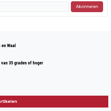
Abonneren
Volgend artikel
WINDMOLENS IN DRUTEN!? GEEF JE
s en Waal
MENING!
 van 35 graden of hoger
rtikelen