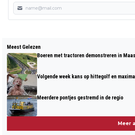
Vorig artikel
Meest Gelezen
ZEER GROTE BRAND VERWOEST
Boeren met tractoren demonstreren in Maa
KINDERSCHOENENWINKEL IN DRUTEN:
MOGELIJK SPRAKE VAN
Volgende week kans op hittegolf en maxima
BRANDSTICHTING
Meerdere pontjes gestremd in de regio
Meer a