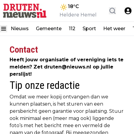
18
°C
Heldere Hemel
Nieuws
Gemeente
112
Sport
Het weer
Contact
Heeft jouw organisatie of vereniging iets te
melden? Zet
druten@nieuws.nl
op jullie
perslijst!
Tip onze redactie
Omdat we meer kopij ontvangen dan we
kunnen plaatsen, is het sturen van een
persbericht geen garantie voor plaatsing. Stuur
ook minimaal een (meer mag ook) liggende
foto’s met het bericht mee en vermeld de
naam van de fotograaf. Bij meegezonden