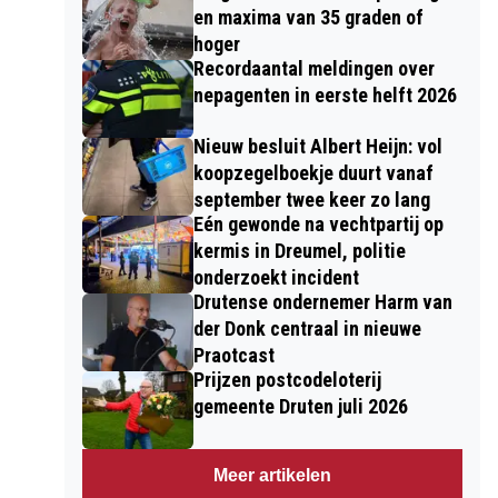
en maxima van 35 graden of
hoger
Recordaantal meldingen over
nepagenten in eerste helft 2026
Nieuw besluit Albert Heijn: vol
koopzegelboekje duurt vanaf
september twee keer zo lang
Eén gewonde na vechtpartij op
kermis in Dreumel, politie
onderzoekt incident
Drutense ondernemer Harm van
der Donk centraal in nieuwe
Praotcast
Prijzen postcodeloterij
gemeente Druten juli 2026
Meer artikelen