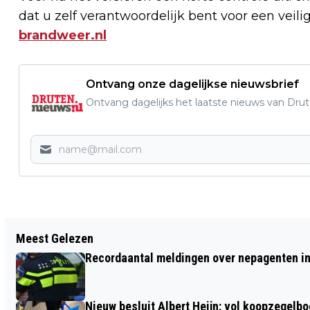
dat u zelf verantwoordelijk bent voor een vei
brandweer.nl
Ontvang onze dagelijkse nieuwsbrief
Ontvang dagelijks het laatste nieuws van Drute
Vorig artikel
Meest Gelezen
NIEUWE DIENSTREGELING BUSSEN
Recordaantal meldingen over nepagenten in
Nieuw besluit Albert Heijn: vol koopzegelb