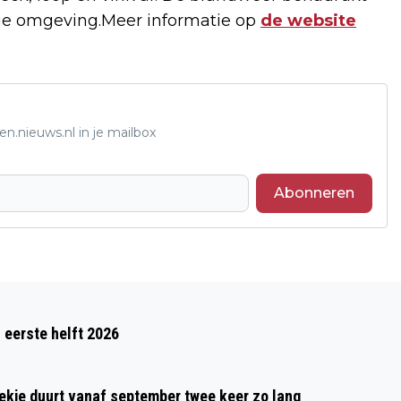
lige omgeving.Meer informatie op
de website
n.nieuws.nl in je mailbox
Abonneren
Volgend artikel
SUPERMARKTEN: BOODSCHAPPEN
 eerste helft 2026
VOLGEND JAAR TOT 10 PROCENT
DUURDER
oekje duurt vanaf september twee keer zo lang