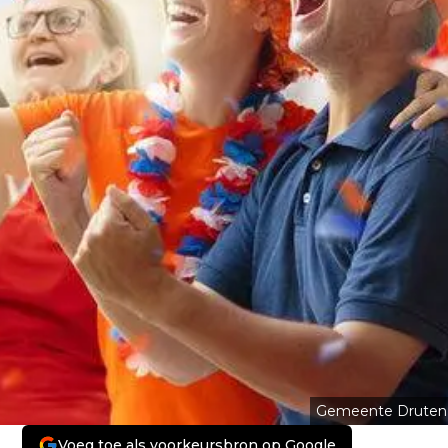
Gemeente Druten
Voeg toe als voorkeursbron op Google