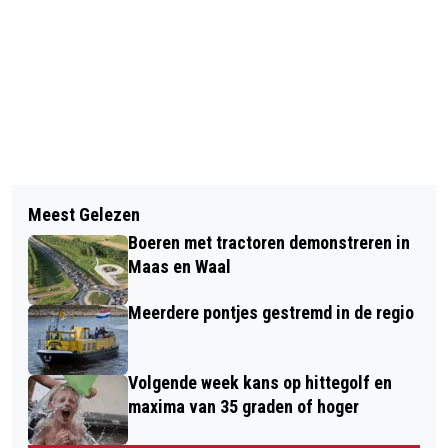
Vorig artikel
Volgend artikel
BIJNA 4000 WANDELAARS ZEGGEN AF
Meest Gelezen
VEILIG VERSIEREN TIJDENS HET WK
VOOR NIJMEEGSE VIERDAAGSE
Boeren met tractoren demonstreren in
Maas en Waal
Meerdere pontjes gestremd in de regio
Volgende week kans op hittegolf en
maxima van 35 graden of hoger