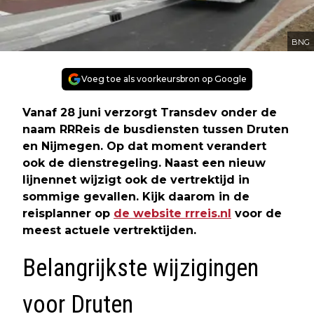
BNG
Voeg toe als voorkeursbron op Google
Vanaf 28 juni verzorgt Transdev onder de
naam RRReis de busdiensten tussen Druten
en Nijmegen. Op dat moment verandert
ook de dienstregeling. Naast een nieuw
lijnennet wijzigt ook de vertrektijd in
sommige gevallen. Kijk daarom in de
reisplanner op
de website rrreis.nl
voor de
meest actuele vertrektijden.
Belangrijkste wijzigingen
voor Druten