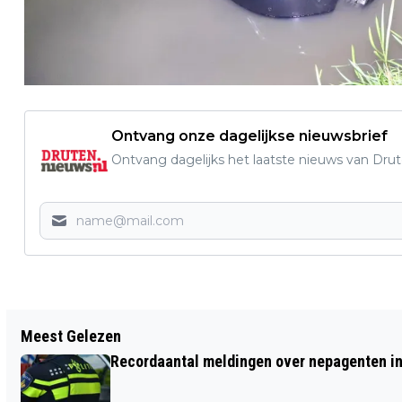
Ontvang onze dagelijkse nieuwsbrief
Ontvang dagelijks het laatste nieuws van Drute
Vorig artikel
Meest Gelezen
RECORD AANTAL LOPERS FINISHED DE
Recordaantal meldingen over nepagenten in
NIJMEEGSE VIERDAAGSE OP VIA