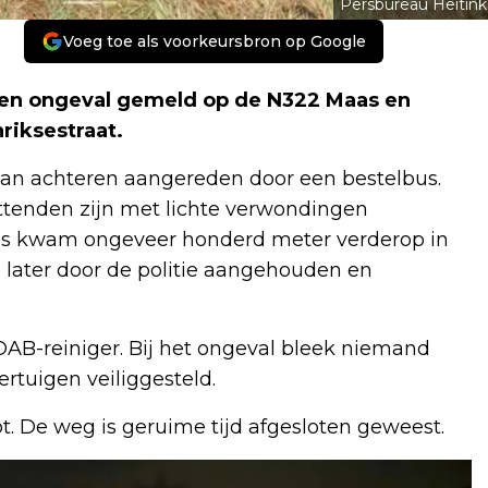
Persbureau Heitink
Voeg toe als voorkeursbron op Google
en ongeval gemeld op de N322 Maas en
riksestraat.
van achteren aangereden door een bestelbus.
zittenden zijn met lichte verwondingen
bus kwam ongeveer honderd meter verderop in
n later door de politie aangehouden en
OAB-reiniger. Bij het ongeval bleek niemand
rtuigen veiliggesteld.
t. De weg is geruime tijd afgesloten geweest.