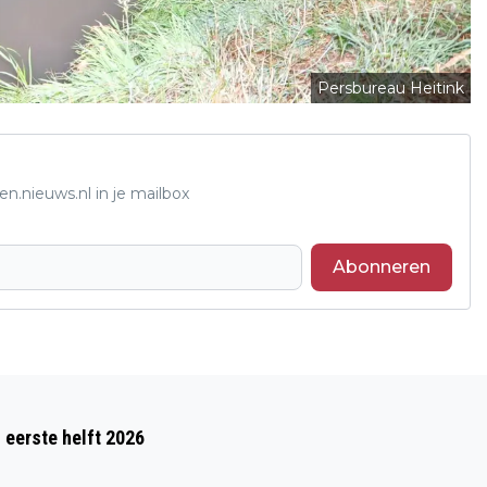
Persbureau Heitink
n.nieuws.nl in je mailbox
Abonneren
Volgend artikel
CODE GEEL OM ONWEERSBUIEN IN HELE
 eerste helft 2026
LAND