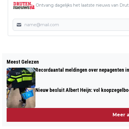
Ontvang dagelijks het laatste nieuws van Drute
Vorig artikel
Meest Gelezen
NOODOPVANG ASIELZOEKERS AAN
Recordaantal meldingen over nepagenten in
SCHARENBURG IN DRUTEN VERLENGD
Nieuw besluit Albert Heijn: vol koopzegelb
Meer a