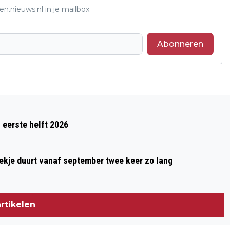
n.nieuws.nl in je mailbox
Abonneren
Volgend artikel
OPDRINGERIGE TELEFOONTJES OVER
 eerste helft 2026
NOODSTROOM: GEMEENTE DRUTEN
WAARSCHUWT INWONERS
oekje duurt vanaf september twee keer zo lang
rtikelen