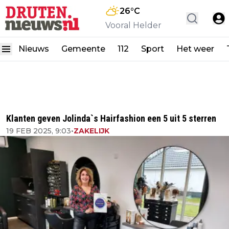
26
°C
Vooral Helder
Nieuws
Gemeente
112
Sport
Het weer
Klanten geven Jolinda`s Hairfashion een 5 uit 5 sterren
19 FEB 2025, 9:03
•
ZAKELIJK