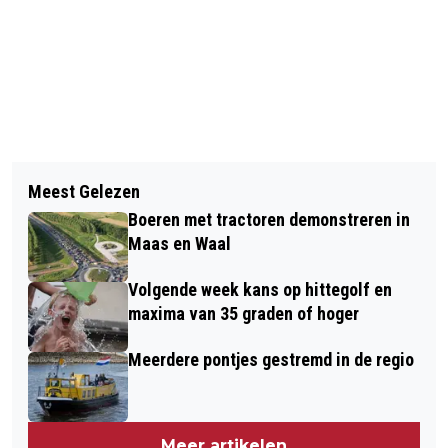
Vorig artikel
Volgend artikel
UNITAS’28 BOEKT ZWAARBEVOCHTEN
Meest Gelezen
ZES AANHOUDINGEN BIJ
ZEGE OP AAC/OLYMPIA
Boeren met tractoren demonstreren in
BEVEILIGINGSBEDRIJF SECUTOR
Maas en Waal
SECURITY
Volgende week kans op hittegolf en
maxima van 35 graden of hoger
Meerdere pontjes gestremd in de regio
Meer artikelen