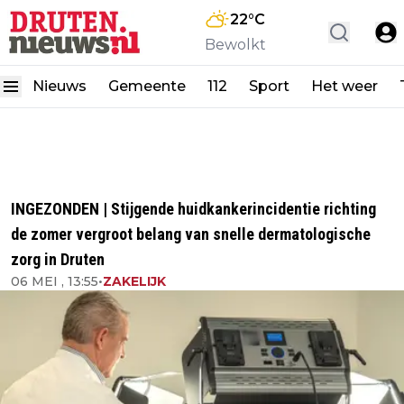
22
°C
Bewolkt
Nieuws
Gemeente
112
Sport
Het weer
INGEZONDEN | Stijgende huidkankerincidentie richting
de zomer vergroot belang van snelle dermatologische
zorg in Druten
06 MEI , 13:55
•
ZAKELIJK