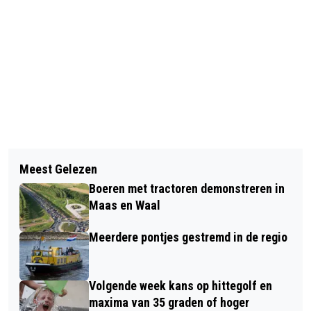
Vorig artikel
Volgend artikel
CARAVAN IN BRAND GESTOKEN OP
Meest Gelezen
VROUW BEKNELD GERAAKT IN
PARKEERTERREIN BIJ MOEKE MOOREN
Boeren met tractoren demonstreren in
ELEKTRISCH BED AAN MOLENLAAN IN
Maas en Waal
BENEDEN-LEEUWEN
Meerdere pontjes gestremd in de regio
Volgende week kans op hittegolf en
maxima van 35 graden of hoger