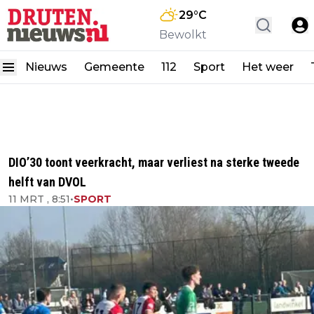
29
°C
Bewolkt
Nieuws
Gemeente
112
Sport
Het weer
DIO’30 toont veerkracht, maar verliest na sterke tweede
helft van DVOL
11 MRT , 8:51
•
SPORT