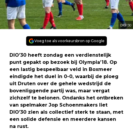
DIO '30
Voeg toe als voorkeursbron op Google
DIO’30 heeft zondag een verdienstelijk
punt gepakt op bezoek bij Olympia’18. Op
een lastig bespeelbaar veld in Boxmeer
eindigde het duel in 0-0, waarbij de ploeg
uit Druten over de gehele wedstrijd de
bovenliggende partij was, maar vergat
zichzelf te belonen. Ondanks het ontbreken
van spelmaker Jop Schoenmakers liet
DIO’30 zien als collectief sterk te staan, met
een solide defensie en meerdere kansen
na rust.