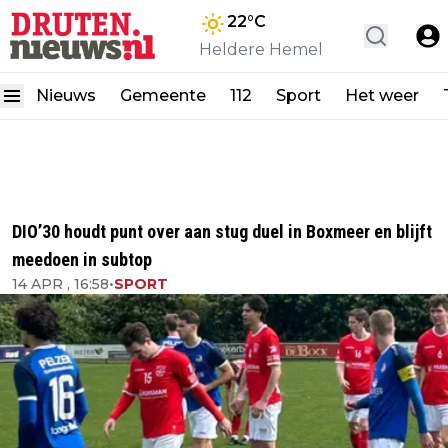
22
°C
Heldere Hemel
Nieuws
Gemeente
112
Sport
Het weer
DIO’30 houdt punt over aan stug duel in Boxmeer en blijft
meedoen in subtop
14 APR , 16:58
•
SPORT