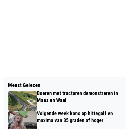
Vorig artikel
Volgend artikel
LIJNBUS AANGEREDEN DOOR
Meest Gelezen
SCHOTEN EN HELIKOPTERS IN MAAS
VRACHTWAGEN OP VAN
Boeren met tractoren demonstreren in
EN WAAL: MILITAIRE OEFENINGEN
HEEMSTRAWEG (N322)
Maas en Waal
ZORGEN VOOR ZICHTBARE EN
Volgende week kans op hittegolf en
HOORBARE ACTIVITEIT
maxima van 35 graden of hoger