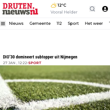
12
°C
Vooral Helder
Nieuws
Gemeente
112
Sport
Het weer
DIO’30 domineert subtopper uit Nijmegen
27 JAN , 12:22
•
SPORT