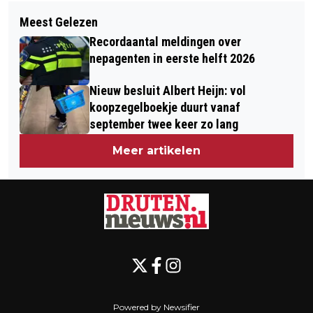
Volgend artikel
VAN KLASLOKAAL NAAR
Meest Gelezen
HOGERE ENERGIEREKENING ZET
BOOMGAARD: DRUTENSE SCHOLEN
Recordaantal meldingen over
THERMOSTAAT LAGER
GRATIS OP NATUUREXCURSIE
nepagenten in eerste helft 2026
Nieuw besluit Albert Heijn: vol
koopzegelboekje duurt vanaf
september twee keer zo lang
Meer artikelen
Powered by Newsifier