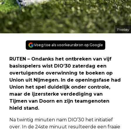
Pixabay
Voeg toe als voorkeursbron op Google
RUTEN – Ondanks het ontbreken van vijf
basisspelers wist DIO’30 zaterdag een
overtuigende overwinning te boeken op
Union uit Nijmegen. In de openingsfase had
Union het spel duidelijk onder controle,
maar de ijzersterke verdediging van
Tijmen van Doorn en zijn teamgenoten
hield stand.
Na twintig minuten nam DIO’30 het initiatief
over. In de 24ste minuut resulteerde een fraaie