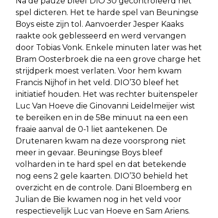
Na de pauze bleef DIO’30 gecontroleerd het
spel dicteren. Het te harde spel van Beuningse
Boys eiste zijn tol. Aanvoerder Jesper Kaaks
raakte ook geblesseerd en werd vervangen
door Tobias Vonk. Enkele minuten later was het
Bram Oosterbroek die na een grove charge het
strijdperk moest verlaten. Voor hem kwam
Francis Nijhof in het veld. DIO’30 bleef het
initiatief houden. Het was rechter buitenspeler
Luc Van Hoeve die Ginovanni Leidelmeijer wist
te bereiken en in de 58e minuut na een een
fraaie aanval de 0-1 liet aantekenen. De
Drutenaren kwam na deze voorsprong niet
meer in gevaar. Beuningse Boys bleef
volharden in te hard spel en dat betekende
nog eens 2 gele kaarten. DIO’30 behield het
overzicht en de controle. Dani Bloemberg en
Julian de Bie kwamen nog in het veld voor
respectievelijk Luc van Hoeve en Sam Ariens.