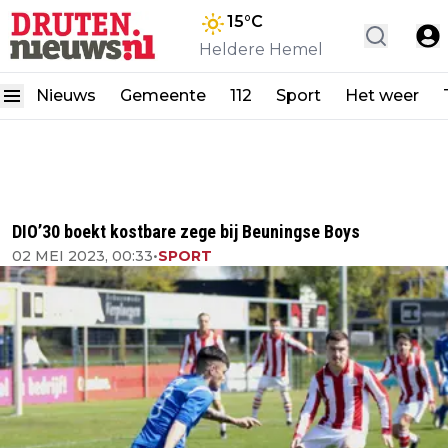
15
°C
Heldere Hemel
Nieuws
Gemeente
112
Sport
Het weer
DIO’30 boekt kostbare zege bij Beuningse Boys
02 MEI 2023, 00:33
•
SPORT