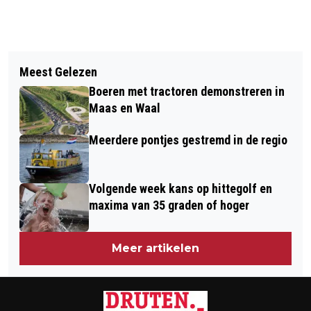
Vorig artikel
Volgend artikel
OOK IN MEI WEINIG ZICHT OP WARME
Meest Gelezen
DIT ZIJN DE OPENINGSTIJDEN VAN
DAGEN, NATSTE APRIL SINDS 1998
Boeren met tractoren demonstreren in
WINKELS OP 4 EN 5 MEI
Maas en Waal
Meerdere pontjes gestremd in de regio
Volgende week kans op hittegolf en
maxima van 35 graden of hoger
Meer artikelen