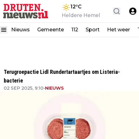
12
°C
Heldere Hemel
Nieuws
Gemeente
112
Sport
Het weer
Terugroepactie Lidl Rundertartaartjes om Listeria-
bacterie
02 SEP 2025, 9:10
•
NIEUWS