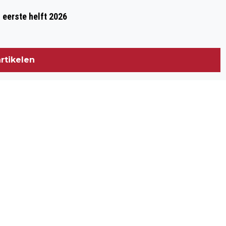
JETSKIËR UIT WAAL GERED BIJ TIEL,
 eerste helft 2026
BRANDWEER ZET VEERPONT IN VANUIT
WAMEL
rtikelen