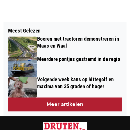
Vorig artikel
Volgend artikel
AUTO VLIEGT OVER ROTONDE EN
Meest Gelezen
DIO’30 WINT VERDIEND VAN TAAI FC
BELANDT IN SLOOT IN MAASBOMMEL,
Boeren met tractoren demonstreren in
KUNDE
ÉÉN ZWAARGEWONDE
Maas en Waal
Meerdere pontjes gestremd in de regio
Volgende week kans op hittegolf en
maxima van 35 graden of hoger
Meer artikelen