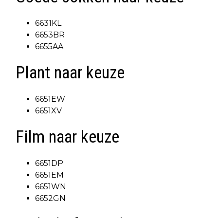
6631KL
6653BR
6655AA
Plant naar keuze
6651EW
6651XV
Film naar keuze
6651DP
6651EM
6651WN
6652GN