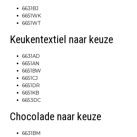
6631BJ
6651WK
6651WT
Keukentextiel naar keuze
6631AD
6651AN
6651BW
6651CJ
6651DR
6651KB
6653DC
Chocolade naar keuze
6631BM