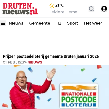
21
°C
Heldere Hemel
Nieuws
Gemeente
112
Sport
Het weer
Prijzen postcodeloterij gemeente Druten januari 2026
01 FEB , 15:37
•
NIEUWS