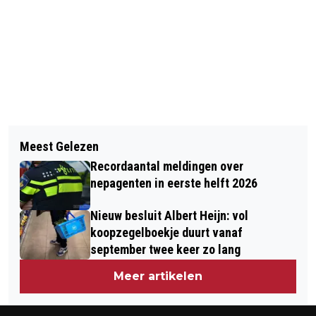
Vorig artikel
Volgend artikel
OEFENING KONINKLIJKE LANDMACHT
Meest Gelezen
WAARSCHUWING: TOENAME
Recordaantal meldingen over
INBRAKEN IN BEDRIJFSAUTO’S,
nepagenten in eerste helft 2026
SCHUREN EN BOUWCONTAINERS
Nieuw besluit Albert Heijn: vol
koopzegelboekje duurt vanaf
september twee keer zo lang
Meer artikelen