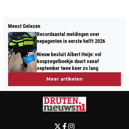
Vorig artikel
Volgend artikel
A73: EIND JUNI WEEKENDAFSLUITING
Meest Gelezen
NIEUWE STEIGER IN DODEWAARD
TUSSEN KNOOPPUNT EWIJK EN
Recordaantal meldingen over
ZORGT VOOR “LANGER
WIJCHEN
nepagenten in eerste helft 2026
VAARSEIZOEN” VEERVERBINDING
Nieuw besluit Albert Heijn: vol
DRUTEN-DODEWAARD
koopzegelboekje duurt vanaf
september twee keer zo lang
Meer artikelen