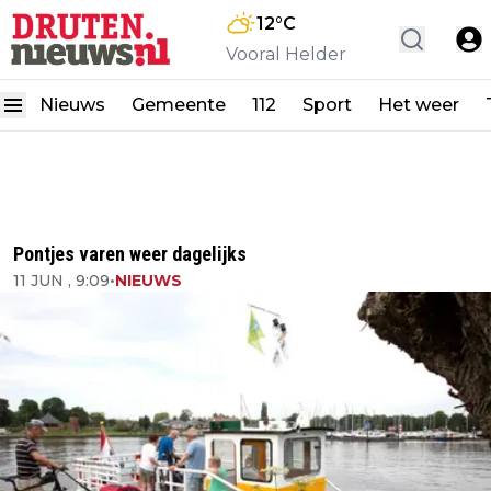
12
°C
Vooral Helder
Nieuws
Gemeente
112
Sport
Het weer
Pontjes varen weer dagelijks
11 JUN , 9:09
•
NIEUWS