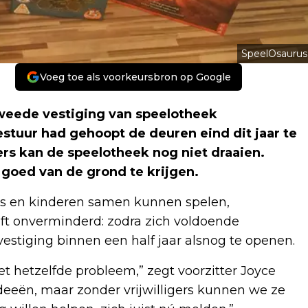
SpeelOsaurus
Voeg toe als voorkeursbron op Google
weede vestiging van speelotheek
bestuur had gehoopt de deuren eind dit jaar te
ers kan de speelotheek nog niet draaien.
ef goed van de grond te krijgen.
rs en kinderen samen kunnen spelen,
jft onverminderd: zodra zich voldoende
vestiging binnen een half jaar alsnog te openen.
 hetzelfde probleem,” zegt voorzitter Joyce
ideeën, maar zonder vrijwilligers kunnen we ze