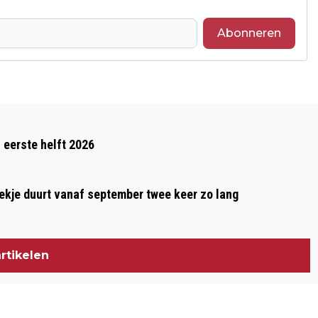
Abonneren
Volgend artikel
DRUTEN LEEFT OP TIJDENS DE 207ᵉ
 eerste helft 2026
LESTE MERT: EEUWENOUDE TRADITIE
NOG SPRINGLEVEND
oekje duurt vanaf september twee keer zo lang
rtikelen