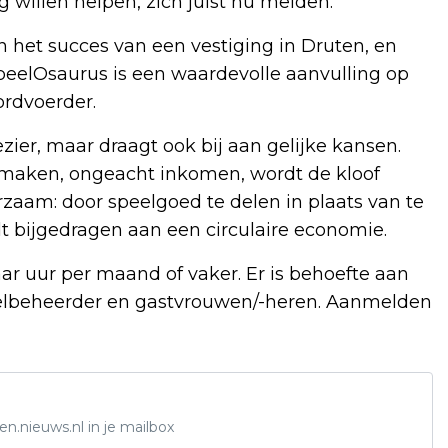
 willen helpen, zich juist nú melden.”
n het succes van een vestiging in Druten, en
SpeelOsaurus is een waardevolle aanvulling op
ordvoerder.
zier, maar draagt ook bij aan gelijke kansen.
 maken, ongeacht inkomen, wordt de kloof
rzaam: door speelgoed te delen in plaats van te
t bijgedragen aan een circulaire economie.
aar uur per maand of vaker. Er is behoefte aan
ikelbeheerder en gastvrouwen/-heren. Aanmelden
n.nieuws.nl in je mailbox