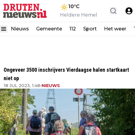
10
°C
Heldere Hemel
Nieuws
Gemeente
112
Sport
Het weer
Ongeveer 3500 inschrijvers Vierdaagse halen startkaart
niet op
18 JUL 2023, 1:48
•
NIEUWS