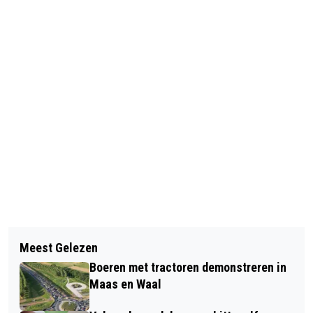
Vorig artikel
Volgend artikel
VOORLOPIG GEEN EXTREME HITTE IN
Meest Gelezen
EERSTE WANDELDAG NIJMEEGSE
NEDERLAND
Boeren met tractoren demonstreren in
VIERDAAGSE TE VEEL VOOR 732
Maas en Waal
LOPERS