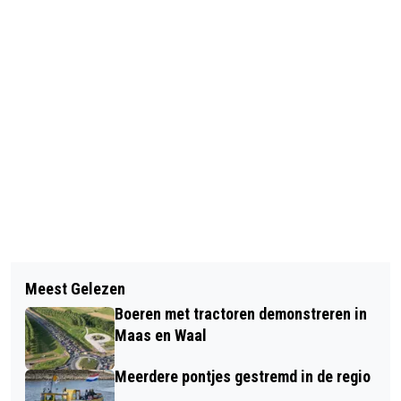
Vorig artikel
Volgend artikel
GEMEENTEN DRUTEN EN WIJCHEN
Meest Gelezen
PAS OP VOOR DE BERENKLAUW!
AAN DE SLAG MET TERUGDRINGEN
Boeren met tractoren demonstreren in
CO2
Maas en Waal
Meerdere pontjes gestremd in de regio