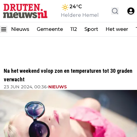
24
°C
Heldere Hemel
Nieuws
Gemeente
112
Sport
Het weer
Na het weekend volop zon en temperaturen tot 30 graden
verwacht
23 JUN 2024, 00:36
•
NIEUWS