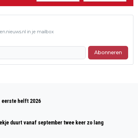
n.nieuws.nl in je mailbox
Abonneren
Volgend artikel
LANDELIJK VUURWERKVERBOD GELDT
 eerste helft 2026
TIJDENS KOMENDE JAARWISSELING
oekje duurt vanaf september twee keer zo lang