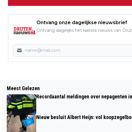
Ontvang onze dagelijkse nieuwsbrief
Ontvang dagelijks het laatste nieuws van Drute
Vorig artikel
Meest Gelezen
GA ZATERDAG 4 JULI MEE OP
Recordaantal meldingen over nepagenten in
ONTDEKKINGSTOCHT DOOR DE
AFFERDENSCHE EN DEESTSE WAARDEN
Nieuw besluit Albert Heijn: vol koopzegelb