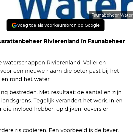
Faunabeheer Water
Voeg toe als voorkeursbron op Google
usrattenbeheer Rivierenland in Faunabeheer
e waterschappen Rivierenland, Vallei en
t voor een nieuwe naam die beter past bij het
 en rond het water.
g bestreden. Met resultaat: de aantallen zijn
andsgrens. Tegelijk verandert het werk. In en
 die invloed hebben op dijken, oevers en
re risicodieren. Een voorbeeld is de bever.