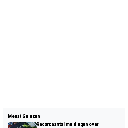
Vorig artikel
Volgend artikel
TIJDELIJKE RIJROUTES EN
Meest Gelezen
ONDERWATERDRONES ALS
PARKEERSITUATIE SPORTCENTRUM
Recordaantal meldingen over