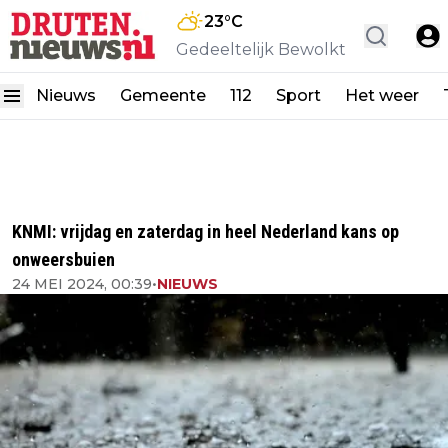
23
°C
Gedeeltelijk Bewolkt
Nieuws
Gemeente
112
Sport
Het weer
KNMI: vrijdag en zaterdag in heel Nederland kans op
onweersbuien
24 MEI 2024, 00:39
•
NIEUWS