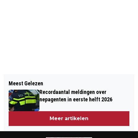
Vorig artikel
Volgend artikel
PRIJZEN POSTCODELOTERIJ
Meest Gelezen
ORKAAN HUMBERTO BRENGT DIT
GEMEENTE DRUTEN SEPTEMBER 2025
Recordaantal meldingen over
WEEKEND ONSTUIMIG HERFSTWEER
nepagenten in eerste helft 2026
Meer artikelen