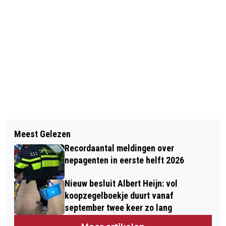
Vorig artikel
Volgend artikel
ZONDAGAVOND CODE GEEL IN DEEL
Meest Gelezen
NL-ALERT: IEDEREEN DIRECT
VAN HET LAND WEGENS
Recordaantal meldingen over
INFORMATIE BIJ EEN NOODSITUATIE
ONWEERSBUIEN
nepagenten in eerste helft 2026
Nieuw besluit Albert Heijn: vol
koopzegelboekje duurt vanaf
september twee keer zo lang