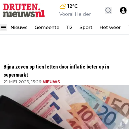
12
°C
Vooral Helder
Nieuws
Gemeente
112
Sport
Het weer
Bijna zeven op tien letten door inflatie beter op in
supermarkt
21 MEI 2023, 15:26
•
NIEUWS