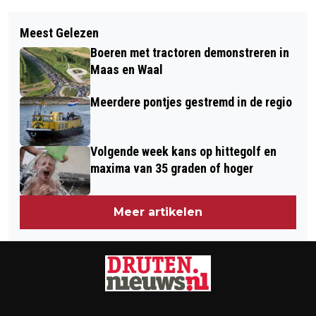
Vorig artikel
Volgend artikel
OPDRINGERIGE TELEFOONTJES OVER
Meest Gelezen
NIEUWE LOKALE BELASTINGEN VANAF
NOODSTROOM: GEMEENTE DRUTEN
Boeren met tractoren demonstreren in
1 JANUARI 2026: DIT BETAALT U NU
WAARSCHUWT INWONERS
Maas en Waal
Meerdere pontjes gestremd in de regio
Volgende week kans op hittegolf en
maxima van 35 graden of hoger
Meer artikelen