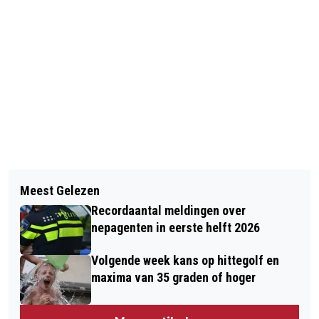
Vorig artikel
Volgend artikel
BOOM BLOKKEERT KASTEELSTRAAT
Meest Gelezen
LAURA SMULDERS EUROPEES
NA STORMSCHADE
Recordaantal meldingen over
KAMPIOEN BMX
nepagenten in eerste helft 2026
Volgende week kans op hittegolf en
maxima van 35 graden of hoger