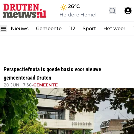
26
°C
Heldere Hemel
Nieuws
Gemeente
112
Sport
Het weer
Perspectiefnota is goede basis voor nieuwe
gemeenteraad Druten
20 JUN , 7:36
•
GEMEENTE