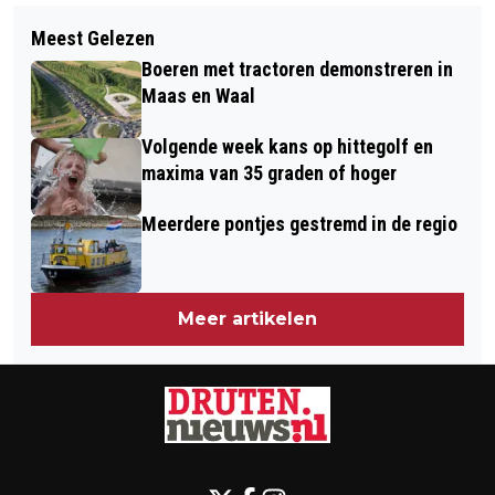
Volgend artikel
COLUMN: NIEUWE EN FRISSE
Meest Gelezen
HUIZENPRIJZEN STIJGEN IETS
SCHOLEN
Boeren met tractoren demonstreren in
HARDER IN MEI DAN MAAND EERDER
Maas en Waal
Volgende week kans op hittegolf en
maxima van 35 graden of hoger
Meerdere pontjes gestremd in de regio
Meer artikelen