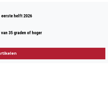
Volgend artikel
CANNABIS IN HARIBO-SNOEP,
 eerste helft 2026
MEERDERE MENSEN ONWEL
 van 35 graden of hoger
rtikelen