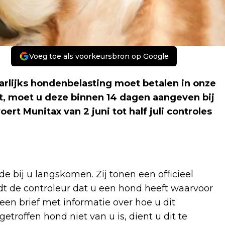
Voeg toe als voorkeursbron op Google
arlijks hondenbelasting moet betalen in onze
, moet u deze binnen 14 dagen aangeven bij
rt Munitax van 2 juni tot half juli controles
e bij u langskomen. Zij tonen een officieel
edt de controleur dat u een hond heeft waarvoor
en brief met informatie over hoe u dit
troffen hond niet van u is, dient u dit te