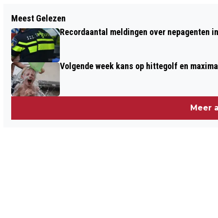
Vorig artikel
Meest Gelezen
REGEN BRENGT 'ENIGE VERLICHTING',
Recordaantal meldingen over nepagenten in
MAAR DROOGTE IS NIET VOORBIJ
Volgende week kans op hittegolf en maxima
Meer a