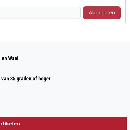
Abonneren
Volgend artikel
AANSLAG GEMEENTEBELASTING VAN
s en Waal
MUNITAX
 van 35 graden of hoger
rtikelen