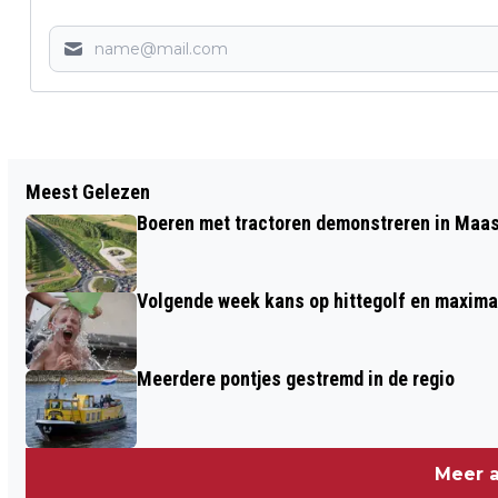
Vorig artikel
Meest Gelezen
AANTAL BOETES VOOR RIJDEN ONDER
Boeren met tractoren demonstreren in Maa
INVLOED IN DRUTEN FLINK GESTEGEN
Volgende week kans op hittegolf en maxima
Meerdere pontjes gestremd in de regio
Meer a