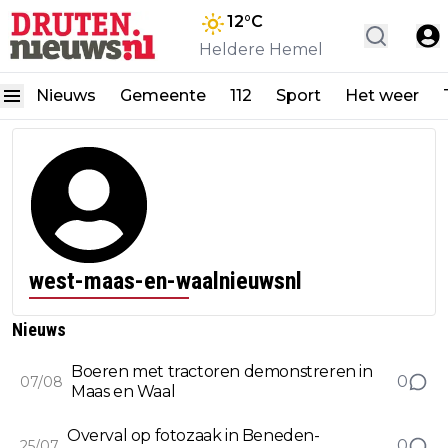
12
°C
Heldere Hemel
Nieuws
Gemeente
112
Sport
Het weer
west-maas-en-waalnieuwsnl
Nieuws
Boeren met tractoren demonstreren in
0
07/08
Maas en Waal
Overval op fotozaak in Beneden-
0
25/07