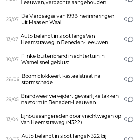
Leeuwen, verdachte aangehouden
De Vierdaagse van 1998: herinneringen
0
23/07
uit Maas en Waal
Auto belandt in sloot langs Van
0
13/07
Heemstraweg in Beneden-Leeuwen
Flinke buitenbrand in achtertuin in
0
10/07
Wamel snel geblust
Boom blokkeert Kasteelstraat na
0
28/06
stormschade
Brandweer verwijdert gevaarlijke takken
0
29/05
na storm in Beneden-Leeuwen
Lijnbus aangereden door vrachtwagen op
0
13/04
Van Heemstraweg (N322)
Auto belandt in sloot langs N322 bij
0
30/03