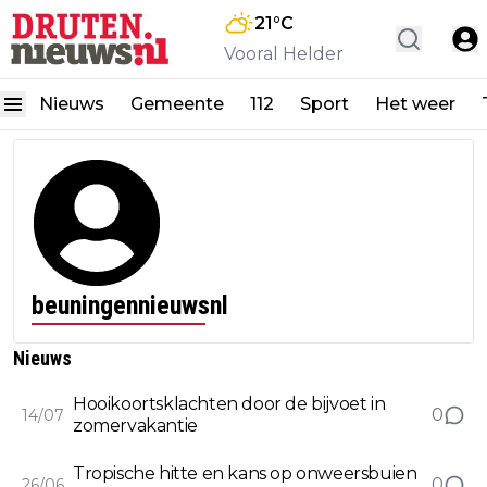
21
°C
Vooral Helder
Nieuws
Gemeente
112
Sport
Het weer
beuningennieuwsnl
Nieuws
Hooikoortsklachten door de bijvoet in
0
14/07
zomervakantie
Tropische hitte en kans op onweersbuien
0
26/06