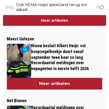
dermatologische zorg in Druten
Ook HEMA roept speelzand terug om
0
19/02
asbest
Meer artikelen
Meest Gelezen
Nieuw besluit Albert Heijn: vol
koopzegelboekje duurt vanaf
september twee keer zo lang
Recordaantal meldingen over
nepagenten in eerste helft 2026
Meer artikelen
Net Binnen
Recordaantal meldingen over