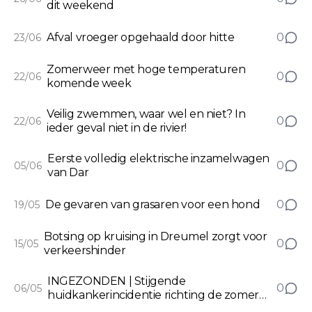
dit weekend
Afval vroeger opgehaald door hitte
0
23/06
Zomerweer met hoge temperaturen
0
22/06
komende week
Veilig zwemmen, waar wel en niet? In
0
22/06
ieder geval niet in de rivier!
Eerste volledig elektrische inzamelwagen
0
05/06
van Dar
De gevaren van grasaren voor een hond
0
19/05
Botsing op kruising in Dreumel zorgt voor
0
15/05
verkeershinder
INGEZONDEN | Stijgende
0
06/05
huidkankerincidentie richting de zomer
vergroot belang van snelle