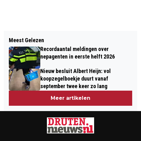
Vorig artikel
Volgend artikel
LANDELIJKE OPHOKPLICHT PLUIMVEE
Meest Gelezen
VERGEET-MIJ-NIET-ROUTE IN DRUTEN
VANWEGE VOGELGRIEP
Recordaantal meldingen over
OFFICIEEL GEOPEND
nepagenten in eerste helft 2026
Nieuw besluit Albert Heijn: vol
koopzegelboekje duurt vanaf
september twee keer zo lang
Meer artikelen