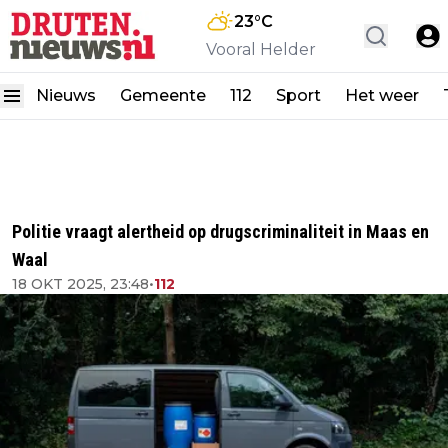
23
°C
Vooral Helder
Nieuws
Gemeente
112
Sport
Het weer
Politie vraagt alertheid op drugscriminaliteit in Maas en
Waal
18 OKT 2025, 23:48
•
112