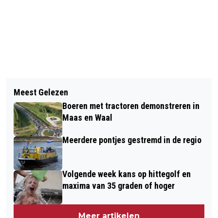
Vorig artikel
Volgend artikel
GROOT FEEST IN KLEIN ALTFORST
Meest Gelezen
BRENG JOUW STREEKPRODUCTEN
(2009)
Boeren met tractoren demonstreren in
NAAR HET HART VAN DE REGIO
Maas en Waal
Meerdere pontjes gestremd in de regio
Volgende week kans op hittegolf en
maxima van 35 graden of hoger
Meer artikelen