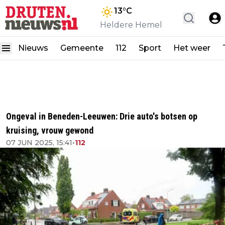
13
°C
Heldere Hemel
Nieuws
Gemeente
112
Sport
Het weer
Ongeval in Beneden-Leeuwen: Drie auto's botsen op
kruising, vrouw gewond
07 JUN 2025, 15:41
•
112