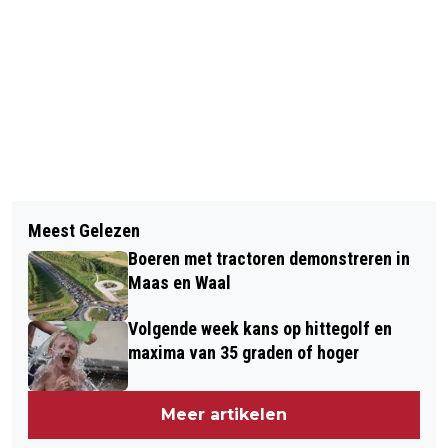
Vorig artikel
Volgend artikel
PRIJZEN POSTCODELOTERIJ
Meest Gelezen
AUTO BELANDT IN SLOOT AAN
GEMEENTE DRUTEN (JAARLIJKSE 14E
Boeren met tractoren demonstreren in
ZIJVELD IN BENEDEN-LEEUWEN
TREKKING) 2025
Maas en Waal
Volgende week kans op hittegolf en
maxima van 35 graden of hoger
Meer artikelen