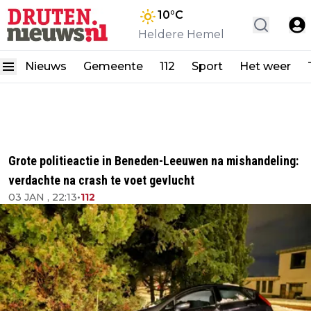
10
°C
Heldere Hemel
Nieuws
Gemeente
112
Sport
Het weer
Grote politieactie in Beneden-Leeuwen na mishandeling:
verdachte na crash te voet gevlucht
03 JAN , 22:13
•
112