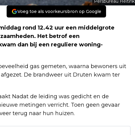
Persbureau Heitink
Voeg toe als voorkeursbron op Google
gmiddag rond 12.42 uur een middelgrote
kzaamheden. Het betrof een
jkwam dan bij een reguliere woning­
eveelheid gas gemeten, waarna bewoners uit
t afgezet. De brandweer uit Druten kwam ter
maakt Nadat de leiding was gedicht en de
n nieuwe metingen verricht. Toen geen gevaar
eer terug naar hun huizen.