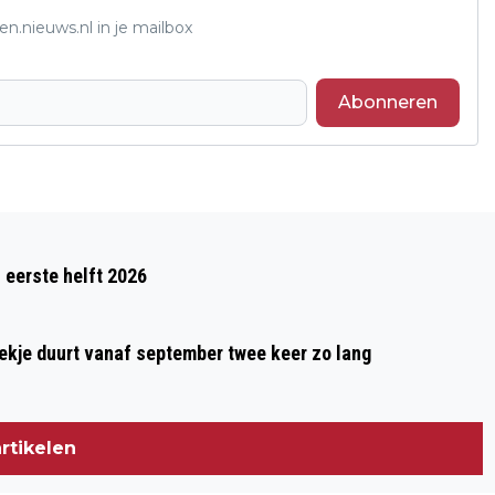
n.nieuws.nl in je mailbox
Abonneren
Volgend artikel
PRIJZEN POSTCODELOTERIJ GEMEENTE
 eerste helft 2026
DRUTEN SEPTEMBER 2025
oekje duurt vanaf september twee keer zo lang
rtikelen