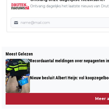
Ontvang dagelijks het laatste nieuws van Drute
Vorig artikel
Meest Gelezen
GROTE BRAND IN LOODS BENEDEN-
Recordaantal meldingen over nepagenten in
LEEUWEN NA UREN BLUSSEN ONDER
CONTROLE
Nieuw besluit Albert Heijn: vol koopzegelb
Meer a