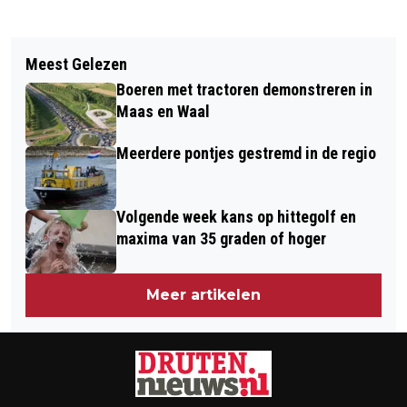
Vorig artikel
Volgend artikel
OPENINGSTIJDEN SUPERMARKTEN
Meest Gelezen
MEERDERE INBRAKEN IN KORTE TIJD:
MET OUD EN NIEUW 2025/2026
Boeren met tractoren demonstreren in
POLITIE ROEPT BUURT OP TOT EXTRA
Maas en Waal
WAAKZAAMHEID
Meerdere pontjes gestremd in de regio
Volgende week kans op hittegolf en
maxima van 35 graden of hoger
Meer artikelen