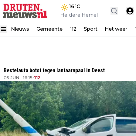
16
°C
Heldere Hemel
Nieuws
Gemeente
112
Sport
Het weer
Bestelauto botst tegen lantaarnpaal in Deest
05 JUN , 16:15
•
112