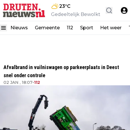
23
°C
Gedeeltelijk Bewolkt
Nieuws
Gemeente
112
Sport
Het weer
Afvalbrand in vuilniswagen op parkeerplaats in Deest
snel onder controle
02 JAN , 18:07
•
112