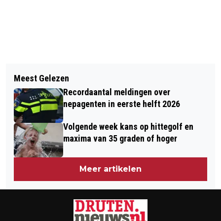
Vorig artikel
Volgend artikel
PRIJZEN POSTCODELOTERIJ
Meest Gelezen
PRIJZEN POSTCODELOTERIJ
GEMEENTE DRUTEN DECEMBER 2025
Recordaantal meldingen over
GEMEENTE DRUTEN (JAARLIJKSE 14E
nepagenten in eerste helft 2026
TREKKING) 2025
Volgende week kans op hittegolf en
maxima van 35 graden of hoger
Meer artikelen